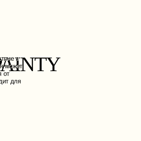
PAINTY
ствие в
ия может
я от
дит для