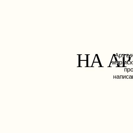
НА АР
Арт ве
мир иск
про
написа