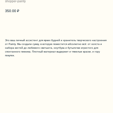
shopper-painty
350.00
₽
Добавить в корзину
Это ваш личный ассистент для ярких будней и хранитель творческого настроения
от Painty. Мы создали сумку, в которую поместится абсолютно всё: от холста и
набора кистей до любимого свитшота, ноутбука и бутылочки игристого для
спонтанного пикника. Плотный материал выдержит и тяжелые краски, и гору
покупок.